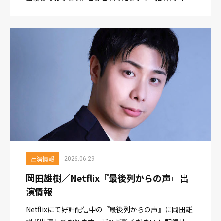
ト】https://www.netflix.com/search?
q=Summer&jbv=820492...
出演情報
2026.06.29
岡田雄樹／Netflix『最後列からの声』出
演情報
Netflixにて好評配信中の『最後列からの声』に岡田雄