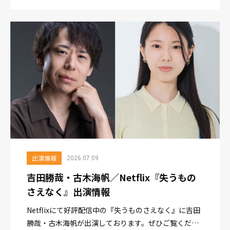
【NHK総合 毎週月曜～土曜 午前8時から】是非ご覧く
ださいませ。 ■公式ホームページ https://www.nhk....
出演情報
2026.07.09
吉田勝哉・古木海帆／Netflix『失うもの
さえなく』出演情報
Netflixにて好評配信中の『失うものさえなく』に吉田
勝哉・古木海帆が出演しております。ぜひご覧くださ