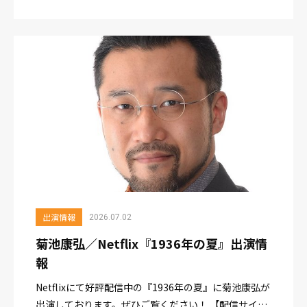
『VIVANT 悪役会議室』放送開始日： 2026年7月26日
（日）午後11時スタート放送日時：毎週日曜日 後11：
00～11...
出演情報
2026.07.02
菊池康弘／Netflix『1936年の夏』出演情
報
Netflixにて好評配信中の『1936年の夏』に菊池康弘が
出演しております。ぜひご覧ください！ 【配信サイ