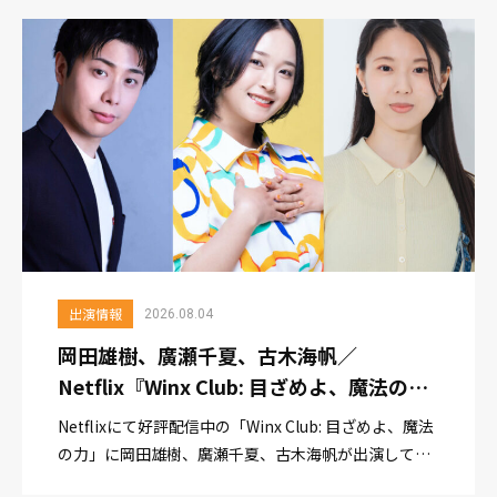
田雄樹：マウリシオ・バビロニアNetflix：https:...
出演情報
2026.08.04
岡田雄樹、廣瀬千夏、古木海帆／
Netflix『Winx Club: 目ざめよ、魔法の
力』出演情報
Netflixにて好評配信中の「Winx Club: 目ざめよ、魔法
の力」に岡田雄樹、廣瀬千夏、古木海帆が出演してお
ります。ぜひご覧ください！ 配信サイト：