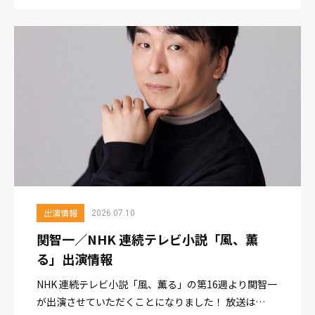
浩徳が出演させて頂きます。 各出演日は以下となりま
す。 【神奈川会場ステージ】8/22（土）：近藤浩徳出
演8/23（日）...
出演情報
2026.07.10
関智一／NHK 連続テレビ小説「風、薫
る」出演情報
NHK 連続テレビ小説「風、薫る」の第16週より関智一
が出演させていただくことになりました！ 放送は