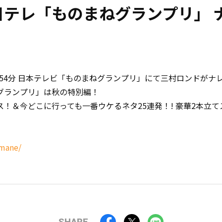
日テレ「ものまねグランプリ」 
〜21時54分 日本テレビ「ものまねグランプリ」にて三村ロンド
グランプリ」は秋の特別編！
！＆今どこに行っても一番ウケるネタ25連発！! 豪華2本立
omane/
SHARE