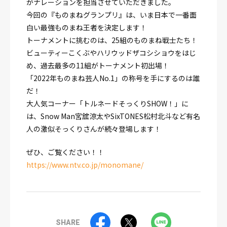
がナレーションを担当させていただきました。
今回の『ものまねグランプリ』は、いま日本で一番面
白い最強ものまね王者を決定します！
トーナメントに挑むのは、25組のものまね戦士たち！
ビューティーこくぶやハリウッドザコシショウをはじ
め、過去最多の11組がトーナメント初出場！
「2022年ものまね芸人No.1」の称号を手にするのは誰
だ！
大人気コーナー「トルネードそっくりSHOW！」に
は、Snow Man宮舘涼太やSixTONES松村北斗など有名
人の激似そっくりさんが続々登場します！
ぜひ、ご覧ください！！
https://www.ntv.co.jp/monomane/
SHARE