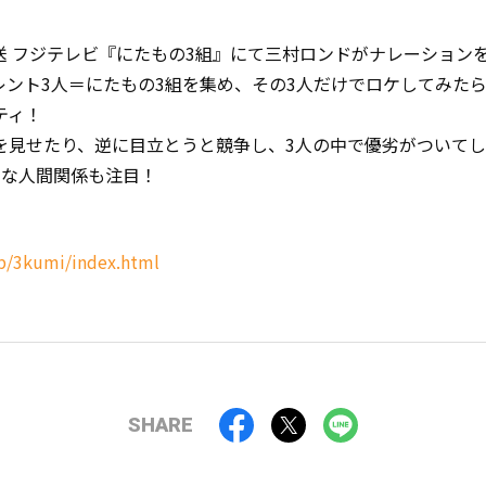
5:35 放送 フジテレビ『にたもの3組』にて三村ロンドがナレーショ
レント3人＝にたもの3組を集め、その3人だけでロケしてみた
ティ！
を見せたり、逆に目立とうと競争し、3人の中で優劣がついて
細な人間関係も注目！
hp/3kumi/index.html
SHARE