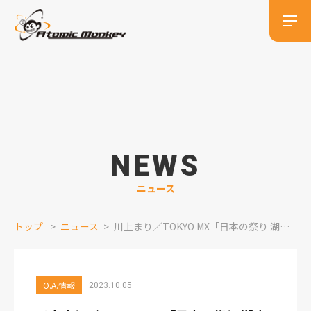
NEWS
ニュース
トップ
ニュース
川上まり／TOKYO MX「日本の祭り 湖底に届け！地図から消えた郷土の誇り～奥多摩小河内神社例大祭～」ナレーション出演情報
O.A.情報
2023.10.05