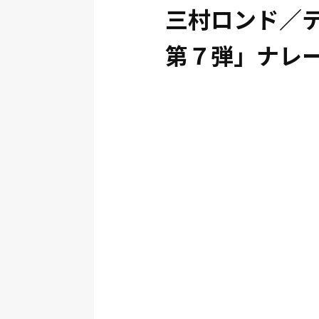
三村ロンド／
第７弾」ナレ