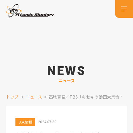
NEWS
ニュース
トップ
ニュース
高地真吾／TBS「キセキの動画大集合！“神”映像グランプリ」ナレーション出演情報
O.A.情報
2024.07.30