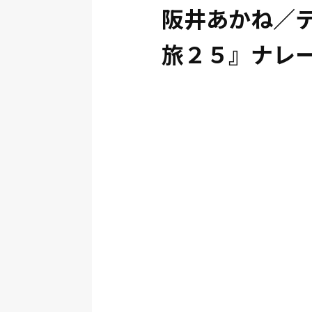
阪井あかね／
旅２５』ナレ