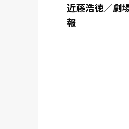
近藤浩徳／劇
報