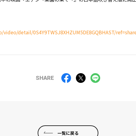
/gp/video/detail/0S4Y9TWSJ8XHZUM5DE8GQBHAST/ref=shar
SHARE
一覧に戻る