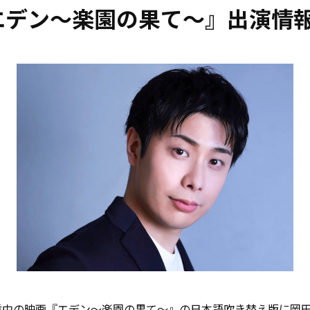
エデン〜楽園の果て〜』出演情
deoにて配信中の映画『エデン〜楽園の果て〜』の日本語吹き替え版に