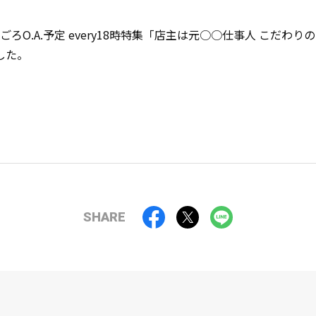
分ごろO.A.予定 every18時特集「店主は元○○仕事人 こだ
した。
SHARE