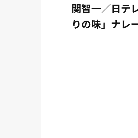
関智一／日テレ
りの味」ナレ