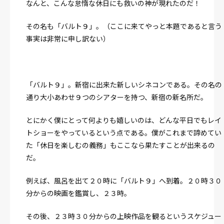
なんと、こんな怠惰な休日にも救いの神が現れたのだ！
その名も「バルト９」。（ここに来てやっと本題であると言う
事実は非常に申し訳ない）
「バルト９」。新宿に出来た新しいシネコンである。その名の
通り大小あわせ９つのシアターを持つ、新宿の新名所だ。
とにかく僕にとって何よりも嬉しいのは、どんな平日でもレイ
トショーをやっているという点である。
僕がこれまで諦めてい
た「休日を楽しむの義務」もここなら果たすことが出来るの
だ。
例えば、風呂を出て２０時に「バルト９」へ到着。２０時３０
分からの映画を鑑賞し、２３時。
その後、２３時３０分からの上映作品を観るというスケジュー