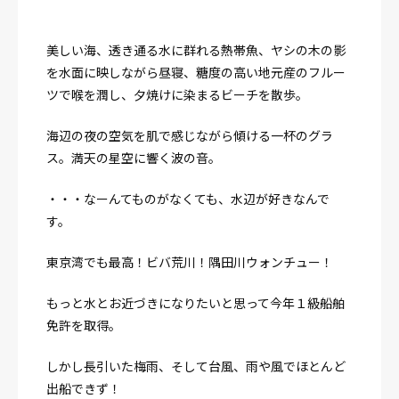
美しい海、透き通る水に群れる熱帯魚、ヤシの木の影
を水面に映しながら昼寝、糖度の高い地元産のフルー
ツで喉を潤し、夕焼けに染まるビーチを散歩。
海辺の夜の空気を肌で感じながら傾ける一杯のグラ
ス。満天の星空に響く波の音。
・・・なーんてものがなくても、水辺が好きなんで
す。
東京湾でも最高！ビバ荒川！隅田川ウォンチュー！
もっと水とお近づきになりたいと思って今年１級船舶
免許を取得。
しかし長引いた梅雨、そして台風、雨や風でほとんど
出船できず！