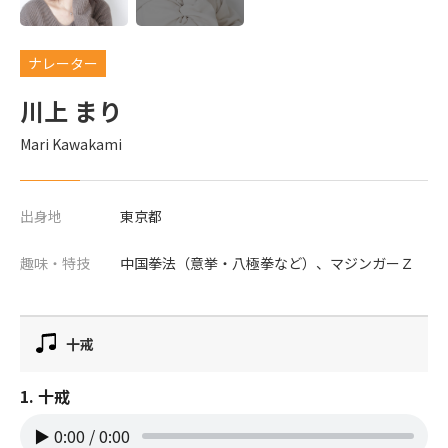
ナレーター
川上 まり
Mari Kawakami
出身地
東京都
趣味・特技
中国拳法（意挙・八極拳など）、マジンガーＺ
十戒
1. 十戒
▶
0:00
/
0:00