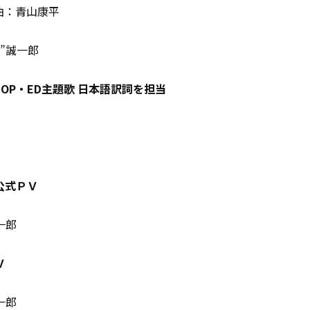
曲：青山康平
”誠一郎
OP・ED主題歌 日本語訳詞を担当
公式ＰＶ
一郎
Ｖ
一郎