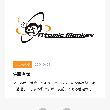
ゃのミッ...
サルの失態
2009.06.05
佐藤有世
クールポコ状態…つまり、やっちまったなぁ状態によ
く遭遇してしまう私ですが、以前、とある番組の打ち
上げで、２回ほど抽選くじの司会をやらせていただい
た事がありました。 くじを引いて番号を読み、当たっ
た方に賞品をお渡しする役目...