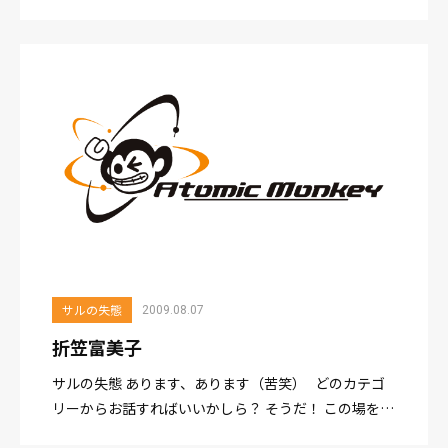
ライブＤＶＤを観ながら、突如焦り出す。 確か、エビ
ちゃん似の我が事務所の美人マネージャー・E嬢から
原稿依頼...
サルの失態
2009.08.07
折笠富美子
サルの失態 あります、あります（苦笑） どのカテゴ
リーからお話すればいいかしら？ そうだ！ この場を借
りてもう一度、助けていただいたお礼をしよう！ じ