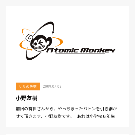
つは声優新人時代、先輩に台本をお借りしたこ...
サルの失態
2009.07.03
小野友樹
前回の有世さんから、やっちまったバトンを引き継が
せて頂きます、小野友樹です。 あれは小学校６年生の
時です。 ミニ四駆が空前の大ブームだったあの頃、僕
もミニ四駆にドはまりしていました。 近所の「おもち