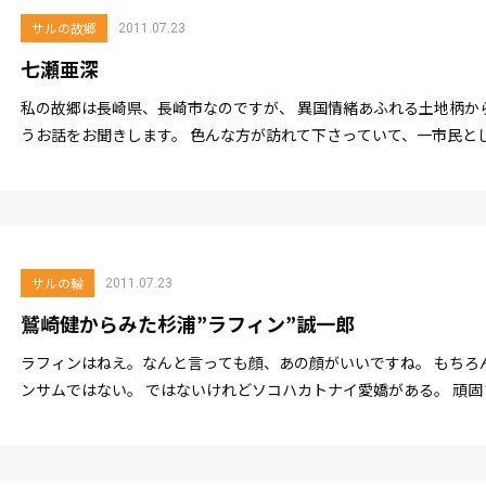
サルの故郷
2011.07.23
七瀬亜深
私の故郷は長崎県、長崎市なのですが、 異国情緒あふれる土地柄か
うお話をお聞きします。 色んな方が訪れて下さっていて、一市民と
ウ...
サルの輪
2011.07.23
鷲崎健からみた杉浦”ラフィン”誠一郎
ラフィンはねえ。なんと言っても顔、あの顔がいいですね。 もちろ
ンサムではない。 ではないけれどソコハカトナイ愛嬌がある。 頑
た、なんて言うか...