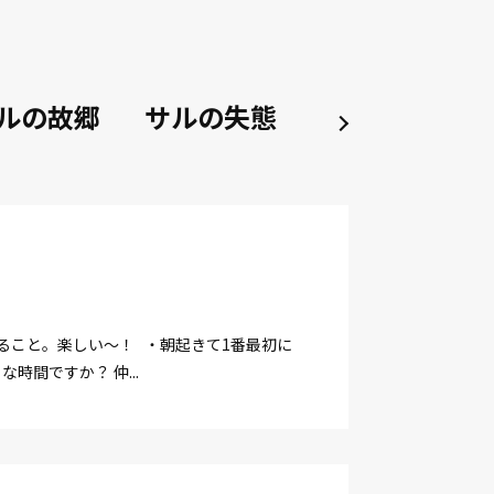
ルの故郷
サルの失態
サルの陶酔
いじること。楽しい～！ ・朝起きて1番最初に
間ですか？ 仲...