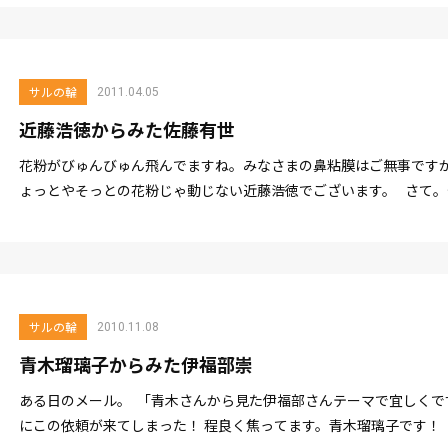
サルの輪
2011.04.05
近藤浩徳からみた佐藤有世
花粉がびゅんびゅん飛んでますね。みなさまの鼻粘膜はご無事ですか
ょっとやそっとの花粉じゃ動じない近藤浩徳でございます。 さて
ん」...
サルの輪
2010.11.08
青木瑠璃子からみた伊福部崇
ある日のメール。 「青木さんから見た伊福部さんテーマで宜しくで
にこの依頼が来てしまった！ 程良く焦ってます。青木瑠璃子です！ な