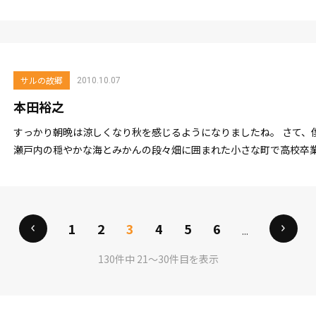
サルの故郷
2010.10.07
本田裕之
すっかり朝晩は涼しくなり秋を感じるようになりましたね。 さて、
瀬戸内の穏やかな海とみかんの段々畑に囲まれた小さな町で高校卒業
何時が良いと聞...
1
2
3
4
5
6
...
130件中 21〜30件目を表示