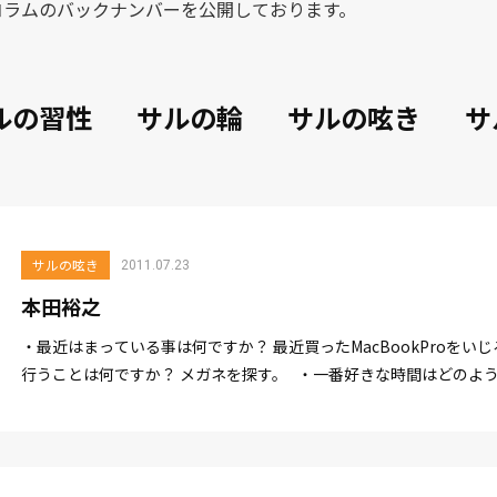
コラムのバックナンバーを公開しております。
ルの習性
サルの輪
サルの呟き
サ
サルの呟き
2011.07.23
本田裕之
・最近はまっている事は何ですか？ 最近買ったMacBookProを
行うことは何ですか？ メガネを探す。 ・一番好きな時間はどのような時