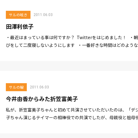
サルの呟き
2011.06.03
田澤利依子
・最近はまっている事は何ですか？ Twitterをはじめました！ ・
びをして二度寝しないようにします ・一番好きな時間はどのような時間
サルの輪
2011.06.03
今井由香からみた折笠富美子
私が、折笠富美子ちゃんと初めて共演させていただいたのは、「デジ
子ちゃん演じるテイマーの相棒役での共演でしたが、母親役と祖母
ったのにも関わらず...